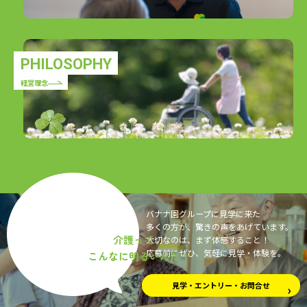
PHILOSOPHY
経営理念
バナナ園グループに見学に来た
多くの方が、
驚きの声をあげています。
介護って、
大切なのは、まず体感すること！
応募前にぜひ、気軽に見学・体験を。
こんなに明るいんだ！
見学・エントリー・お問合せ