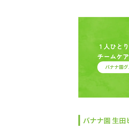
１人ひとり
チームケア
バナナ園グ
バナナ園 生田