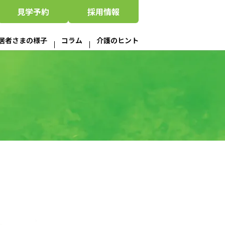
見学
予約
採用
情報
居者さまの様子
コラム
介護のヒント