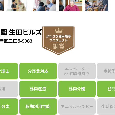
園 生田ヒルズ
区三田5-9083
エレベーター
介護士
介護食対応
車椅
or 昇降機有り
械浴
訪問医療
訪問介護
訪
り対応
短期利用可能
アニマル
セラビー
生活保