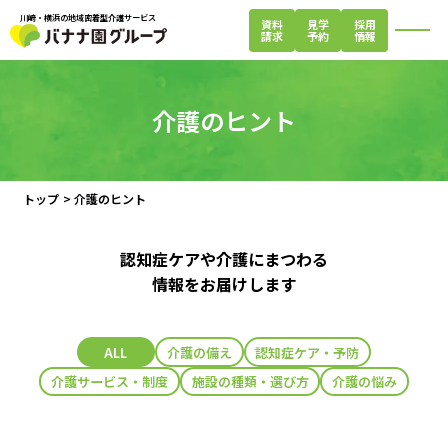
川崎・横浜の地域密着型介護サービス
資料
見学
採用
請求
予約
情報
閉じる
介護のヒント
トップ
>
介護のヒント
認知症ケアや介護にまつわる
情報をお届けします
ALL
介護の備え
認知症ケア・予防
介護サービス・制度
施設の種類・選び方
介護の悩み