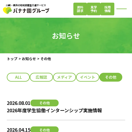
川崎・横浜の地域密着型介護サービス
資料
見学
採用
請求
予約
情報
閉じる
お知らせ
トップ
>
お知らせ
>
その他
ALL
広報誌
メディア
イベント
その他
2026.08.01
その他
2026年度学生協働インターンシップ実施情報
2026.04.15
その他