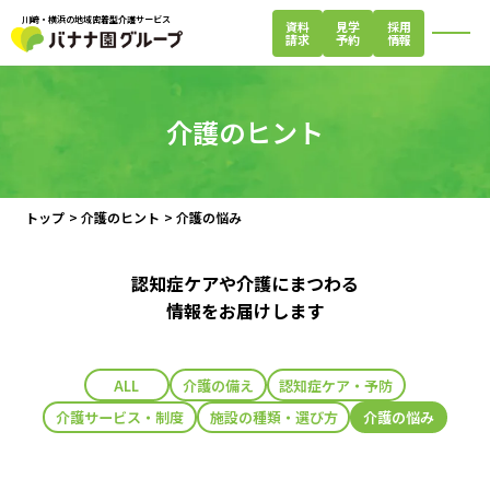
川崎・横浜の地域密着型介護サービス
資料
見学
採用
請求
予約
情報
閉じる
介護のヒント
トップ
>
介護のヒント
>
介護の悩み
認知症ケアや介護にまつわる
情報をお届けします
ALL
介護の備え
認知症ケア・予防
介護サービス・制度
施設の種類・選び方
介護の悩み