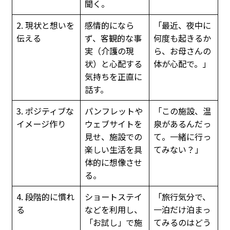
聞く。
2. 現状と想いを
感情的になら
「最近、夜中に
伝える
ず、客観的な事
何度も起きるか
実（介護の現
ら、お母さんの
状）と心配する
体が心配で。」
気持ちを正直に
話す。
3. ポジティブな
パンフレットや
「この施設、温
イメージ作り
ウェブサイトを
泉があるんだっ
見せ、施設での
て。一緒に行っ
楽しい生活を具
てみない？」
体的に想像させ
る。
4. 段階的に慣れ
ショートステイ
「旅行気分で、
る
などを利用し、
一泊だけ泊まっ
「お試し」で施
てみるのはどう