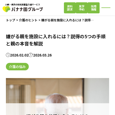
川崎・横浜の地域密着型介護サービス
資料
見学
採用
請求
予約
情報
閉じる
トップ
>
介護のヒント
>
嫌がる親を施設に入れるには？説得…
嫌がる親を施設に入れるには？説得の5つの手順
と親の本音を解説
2026.02.02
2026.03.26
介護の悩み